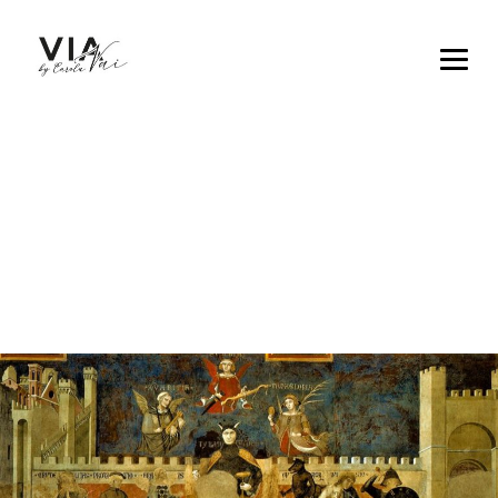
TAG ARCHIVES:
MATTEO SALVINI
→
→
BLOG
MATTEO SALVINI