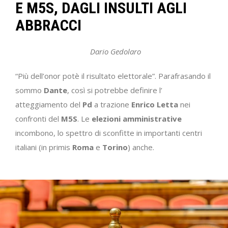
E M5S, DAGLI INSULTI AGLI
ABBRACCI
Dario Gedolaro
“Più dell’onor potè il risultato elettorale”. Parafrasando il
sommo
Dante
, così si potrebbe definire l’
atteggiamento del
Pd
a trazione
Enrico Letta
nei
confronti del
M5S
. Le
elezioni amministrative
incombono, lo spettro di sconfitte in importanti centri
italiani (in primis
Roma
e
Torino
) anche.