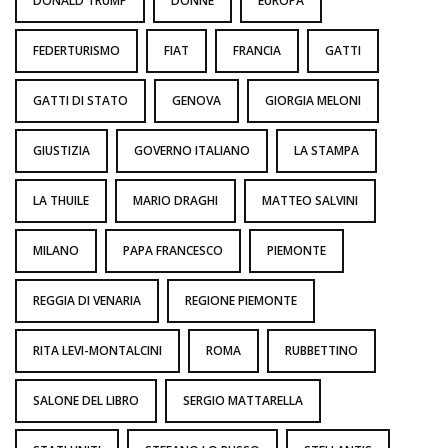
DONALD TRUMP
DONNE
EUROPA
FEDERTURISMO
FIAT
FRANCIA
GATTI
GATTI DI STATO
GENOVA
GIORGIA MELONI
GIUSTIZIA
GOVERNO ITALIANO
LA STAMPA
LA THUILE
MARIO DRAGHI
MATTEO SALVINI
MILANO
PAPA FRANCESCO
PIEMONTE
REGGIA DI VENARIA
REGIONE PIEMONTE
RITA LEVI-MONTALCINI
ROMA
RUBBETTINO
SALONE DEL LIBRO
SERGIO MATTARELLA