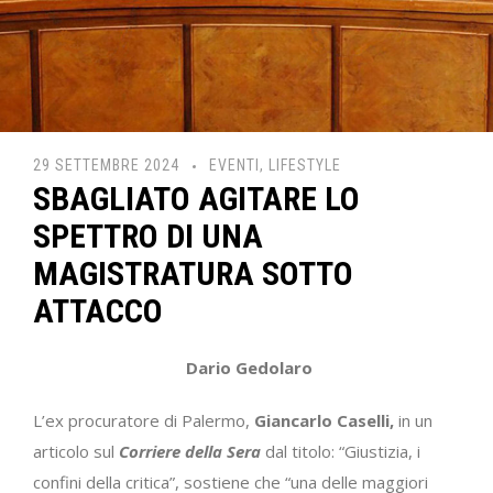
29 SETTEMBRE 2024
EVENTI
,
LIFESTYLE
SBAGLIATO AGITARE LO
SPETTRO DI UNA
MAGISTRATURA SOTTO
ATTACCO
Dario Gedolaro
L’ex procuratore di Palermo,
Giancarlo Caselli,
in un
articolo sul
Corriere della Sera
dal titolo: “Giustizia, i
confini della critica”, sostiene che “una delle maggiori