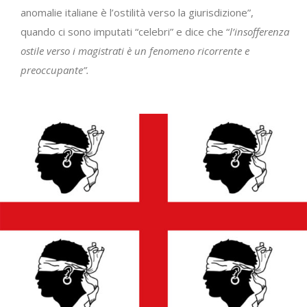
anomalie italiane è l’ostilità verso la giurisdizione”,
quando ci sono imputati “celebri” e dice che “
l’insofferenza
ostile verso i magistrati è un fenomeno ricorrente e
preoccupante”.