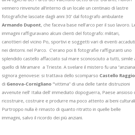
vennero rinvenute all’interno di un locale un centinaio di lastre
fotografiche lasciate dagli anni 30’ dal fotografo ambulante
Armando Dupont
, che faceva base nell’arco per il suo lavoro. L
immagini raffiguravano alcuni clienti del fotografo: militari,
canottieri del vicino Po, sportivi e soggetti vari di eventi accadut
nei dintorni. nel Parco. C’erano poi 8 fotografie raffiguranti uno
splendido castello affacciato sul mare sconosciuto a tutti, simile 
quello di Miramare a Trieste. A svelare il mistero fu una “anziana
signora genovese: si trattava dello scomparso
Castello Raggio
di
Genova-Cornigliano “
vittima” di una delle tante distruzioni
avvenute nell’ Italia dell’ immediato dopoguerra, Paese ansioso 
ricostruire, costruire e produrre ma poco attento ai beni culturali
Purtroppo nulla è rimasto di quanto ritratto in quelle belle
immagini, salvo il ricordo dei più anziani.