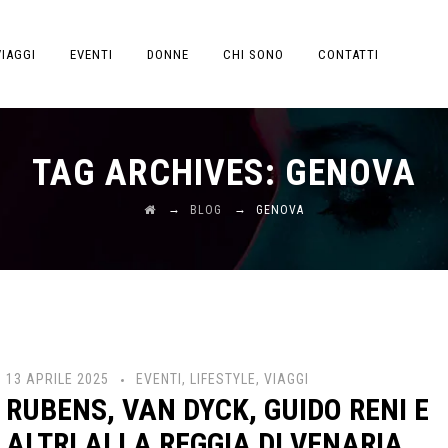
VIAGGI
EVENTI
DONNE
CHI SONO
CONTATTI
TAG ARCHIVES:
GENOVA
→
→
BLOG
GENOVA
13 APRILE 2025
EVENTI
,
LIFESTYLE
,
VIAGGI
RUBENS, VAN DYCK, GUIDO RENI E
ALTRI ALLA REGGIA DI VENARIA