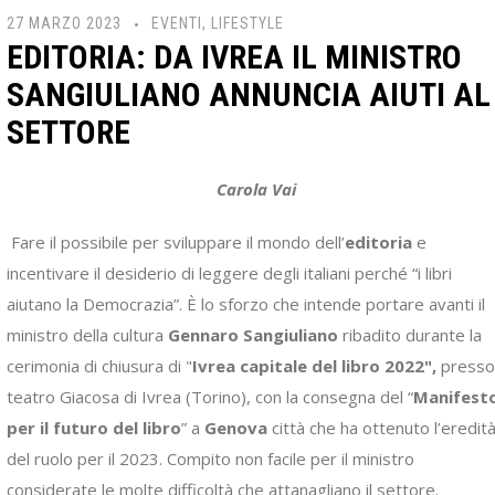
27 MARZO 2023
EVENTI
,
LIFESTYLE
EDITORIA: DA IVREA IL MINISTRO
SANGIULIANO ANNUNCIA AIUTI AL
SETTORE
Carola Vai
Fare il possibile per sviluppare il mondo dell’
editoria
e
incentivare il desiderio di leggere degli italiani perché “i libri
aiutano la Democrazia”. È lo sforzo che intende portare avanti il
ministro della cultura
Gennaro Sangiuliano
ribadito durante la
cerimonia di chiusura di "
Ivrea capitale del libro 2022",
presso 
teatro Giacosa di Ivrea (Torino), con la consegna del “
Manifest
per il futuro del libro
” a
Genova
città che ha ottenuto l’eredit
del ruolo per il 2023. Compito non facile per il ministro
considerate le molte difficoltà che attanagliano il settore.