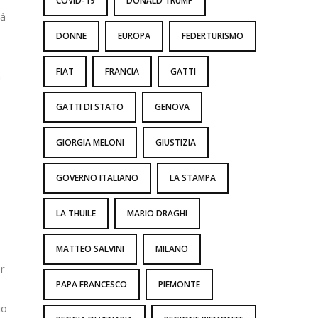
COVID-19
DONALD TRUMP
tà
DONNE
EUROPA
FEDERTURISMO
FIAT
FRANCIA
GATTI
a
GATTI DI STATO
GENOVA
GIORGIA MELONI
GIUSTIZIA
GOVERNO ITALIANO
LA STAMPA
LA THUILE
MARIO DRAGHI
MATTEO SALVINI
MILANO
r
PAPA FRANCESCO
PIEMONTE
io