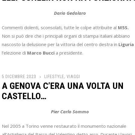
Dario Gedolaro
Commenti dolenti, sconsolati, tutte le colpe attribuite al
M5S.
Non si può dire che i principali organi di stampa italiani abbiano
nascosto la delusione per la vittoria del centro destra in
Liguria
l’elezione di
Marco Bucci
a presidente.
5 DICEMBRE 2023
LIFESTYLE
,
VIAGGI
A GENOVA C’ERA UNA VOLTA UN
CASTELLO…
Pier Carlo Sommo
Nel 2005 a Torino venne restaurato il monumento nazionale
all’Artiglieria del Parco del Valentino detto arco. Durante i lavori