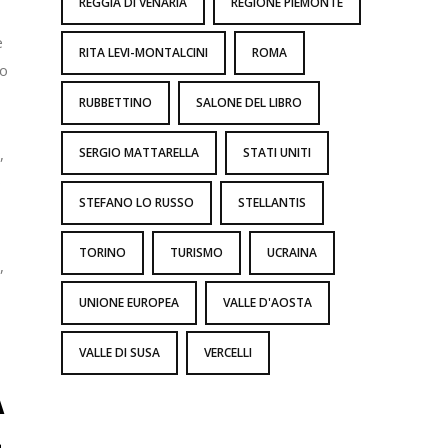
REGGIA DI VENARIA
REGIONE PIEMONTE
e
RITA LEVI-MONTALCINI
ROMA
po
RUBBETTINO
SALONE DEL LIBRO
,
SERGIO MATTARELLA
STATI UNITI
o
STEFANO LO RUSSO
STELLANTIS
TORINO
TURISMO
UCRAINA
,
UNIONE EUROPEA
VALLE D'AOSTA
VALLE DI SUSA
VERCELLI
A
L