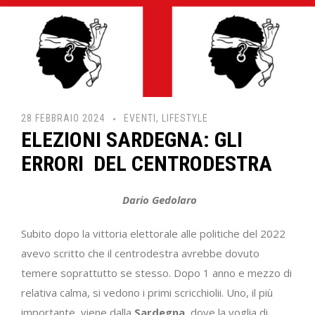
28 FEBBRAIO 2024
EVENTI
,
LIFESTYLE
ELEZIONI SARDEGNA: GLI
ERRORI DEL CENTRODESTRA
Dario Gedolaro
Subito dopo la vittoria elettorale alle politiche del 2022
avevo scritto che il centrodestra avrebbe dovuto
temere soprattutto se stesso. Dopo 1 anno e mezzo di
relativa calma, si vedono i primi scricchiolii. Uno, il più
importante, viene dalla
Sardegna
, dove la voglia di