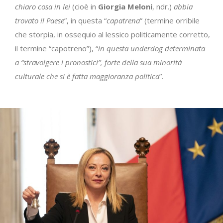
chiaro cosa in lei
(cioè in
Giorgia
Meloni
, ndr.)
abbia
trovato il Paese
”, in questa “
capatrena
” (termine orribile
che storpia, in ossequio al lessico politicamente corretto,
il termine “capotreno”), “
in questa underdog determinata
a “stravolgere i pronostici”, forte della sua minorità
culturale che si è fatta maggioranza politica
”.