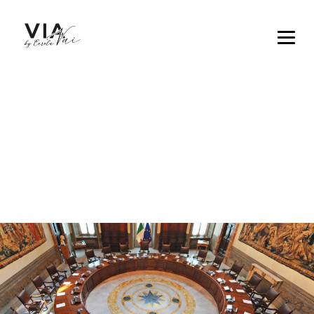
TAG ARCHIVES:
GIORGIA MELONI
→
→
BLOG
GIORGIA MELONI