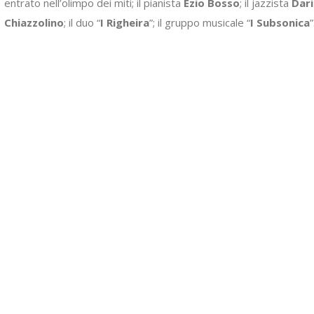
entrato nell’olimpo dei miti; il pianista
Ezio Bosso
; il jazzista
Dar
Chiazzolino
; il duo “
I Righeira
”; il gruppo musicale “
I Subsonica
”