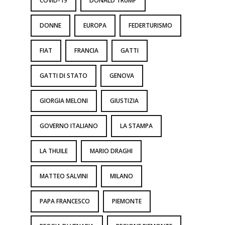
COVID-19
DONALD TRUMP
DONNE
EUROPA
FEDERTURISMO
FIAT
FRANCIA
GATTI
GATTI DI STATO
GENOVA
GIORGIA MELONI
GIUSTIZIA
GOVERNO ITALIANO
LA STAMPA
LA THUILE
MARIO DRAGHI
MATTEO SALVINI
MILANO
PAPA FRANCESCO
PIEMONTE