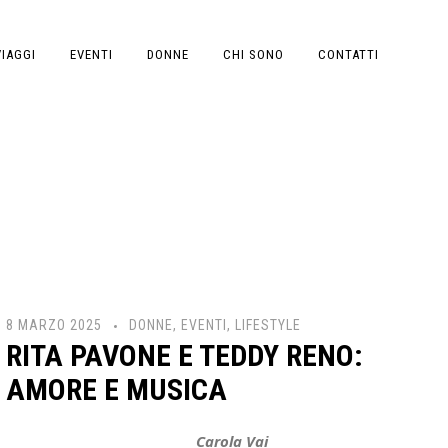
VIAGGI
EVENTI
DONNE
CHI SONO
CONTATTI
TAG ARCHIVES:
RITA PAVON
→
→
BLOG
RITA PAVONE
8 MARZO 2025
DONNE
,
EVENTI
,
LIFESTYLE
RITA PAVONE E TEDDY RENO:
AMORE E MUSICA
Carola Vai