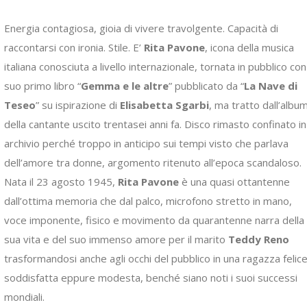
Energia contagiosa, gioia di vivere travolgente. Capacità di
raccontarsi con ironia. Stile. E’
Rita Pavone
, icona della musica
italiana conosciuta a livello internazionale, tornata in pubblico con 
suo primo libro “
Gemma e le altre
” pubblicato da “
La Nave di
Teseo
” su ispirazione di
Elisabetta Sgarbi
, ma tratto dall’albu
della cantante uscito trentasei anni fa. Disco rimasto confinato in
archivio perché troppo in anticipo sui tempi visto che parlava
dell’amore tra donne, argomento ritenuto all’epoca scandaloso.
Nata il 23 agosto 1945,
Rita Pavone
è una quasi ottantenne
dall’ottima memoria che dal palco, microfono stretto in mano,
voce imponente, fisico e movimento da quarantenne narra della
sua vita e del suo immenso amore per il marito
Teddy Reno
trasformandosi anche agli occhi del pubblico in una ragazza felice
soddisfatta eppure modesta, benché siano noti i suoi successi
mondiali.