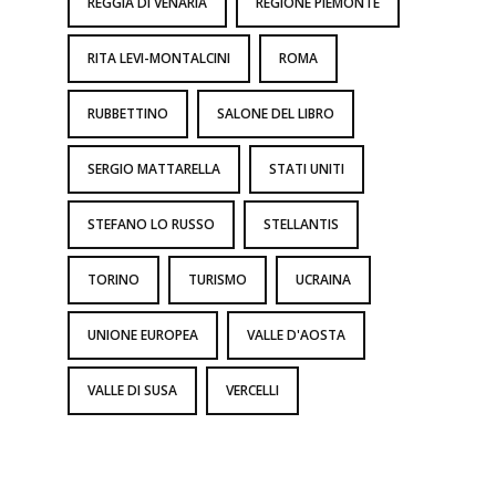
REGGIA DI VENARIA
REGIONE PIEMONTE
RITA LEVI-MONTALCINI
ROMA
RUBBETTINO
SALONE DEL LIBRO
SERGIO MATTARELLA
STATI UNITI
STEFANO LO RUSSO
STELLANTIS
TORINO
TURISMO
UCRAINA
UNIONE EUROPEA
VALLE D'AOSTA
VALLE DI SUSA
VERCELLI