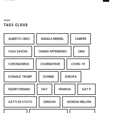
TAGS CLOUD
ALBERTO CIRIO
ANGELA MERKEL
CAMPER
CASA SAVOIA
CHIARA APPENDINO
CINA
CORONAVIRUS
COURMAYEUR
COVID-19
DONALD TRUMP
DONNE
EUROPA
FEDERTURISMO
FIAT
FRANCIA
GATTI
GATTI DI STATO
GENOVA
GIORGIA MELONI