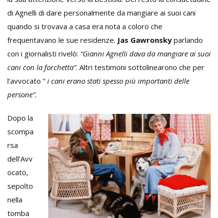
di Agnelli di dare personalmente da mangiare ai suoi cani
quando si trovava a casa era nota a coloro che
frequentavano le sue residenze.
Jas Gawronsky
parlando
con i giornalisti rivelò:
“Gianni Agnelli dava da mangiare ai suoi
cani con la forchetta”
. Altri testimoni sottolinearono che per
l’avvocato “
i cani erano stati spesso più importanti delle
persone”.
Dopo la
scompa
rsa
dell’Avv
ocato,
sepolto
nella
tomba