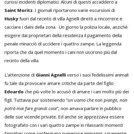
curiosi incidenti diplomatici. Alcuni di questi accaddero a
Saint Moritz
.I giornali riportarono varie escursioni di
Husky
fuori dal recinto di villa Agnelli diretti a rincorrere e
cacciare i daini della zona. Un giorno la polizia locale, anziché
esigere dai proprietari della residenza il pagamento della
penale minacciò di uccidere i quattro zampe. La leggenda
riporta che da quel momento i cani non uscirono più dal
recinto della villa.
L’attenzione di
Gianni Agnelli
verso i suoi fedelissimi animali
fu tale da provocare amare critiche da parte del figlio
Edoardo
che più volte lo accusò di amare i cani molto più dei
figli. Tuttavia pur sostenendo “
un uomo che non piange, non
potrà mai fare grandi cose
”, non amava parlare in pubblico
delle sue vicende private. Ed anche se apprezzava essere
fotografato con i vari quattro zampe in rilassanti momenti
famigliari come confermano numerose immagini, raramente