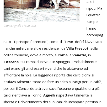
a, e i
nipoti. Ma
i quattro
zampe
Gianni Agnelli e i suo cani
hanno
accompag
nato “il principe fiorentino”, come il “
Time
” definì l’Avvocato
, anche nelle varie altre residenze: da
Villa Frescot
, sulla
collina torinese, dove è morto, a
Roma
, a
Venezia
, in
Toscana
, sui campi di neve e in spiaggia. Probabilmente i
cani erano gli unici esseri viventi che lo aiutavano ad
affrontare la noia. La leggenda riporta che certi giorni si
stufava talmente tanto da fare un salto a Parigi per un caffè,
poi con il Concorde attraversava l’oceano e qualche ora più
tardi rientrava a Torino.
Agnelli
rispettava talmente la
libertà e il divertimento dei suoi cani da incappare persino in