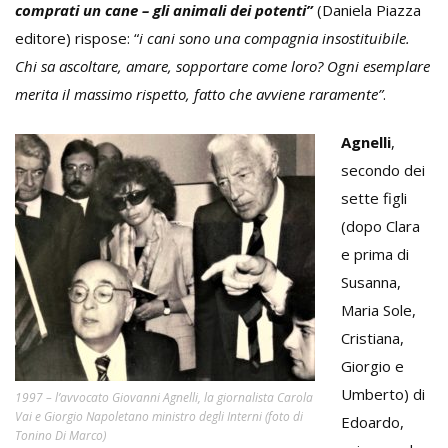
comprati un cane – gli animali dei potenti”
(Daniela Piazza
editore) rispose: “
i cani sono una compagnia insostituibile.
Chi sa ascoltare, amare, sopportare come loro? Ogni esemplare
merita il massimo rispetto, fatto che avviene raramente”
.
Agnelli
,
secondo dei
sette figli
(dopo Clara
e prima di
Susanna,
Maria Sole,
Cristiana,
Giorgio e
Umberto) di
1997 – l’avvocato Giovanni Agnelli, la giornalista Carola
Vai e Giorgio Napoletano ministro degli Interni (foto di
Edoardo,
Tonino Di Marco)