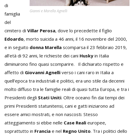
di
Gianni e Marella Agnelli
famiglia
del
cimitero di
Villar Perosa
, dove lo precedette il figlio
Edoardo
, morto suicida a 46 anni, il 16 novembre del 2000,
e in seguito
donna Marella
scomparsa il 23 febbraio 2019,
all’età di 92 anni, le richieste dei cani
Husky
in Italia
diminuirono fino quasi scomparire. Il dichiarato rispetto e
affetto di
Giovanni Agnelli
verso i cani raro in Italia a
quell’epoca tra industriali e politici, era uno stile da decenni
molto diffuso tra le famiglie reali di quasi tutta Europa, e tra i
Presidenti degli
Stati Uniti
. Oltre oceano fin dai tempi dei
primi Presidenti statunitensi, cani e gatti iniziarono ad
essere amici mostrati, e non nascosti. Stesso
atteggiamento si ebbe nelle
Case Reali
europee,
soprattutto in
Francia
e nel
Regno Unito
. Tra i politici dello