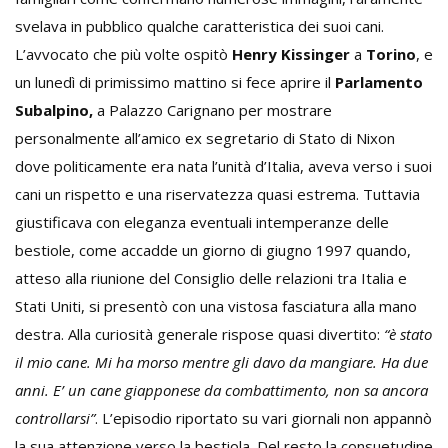
svelava in pubblico qualche caratteristica dei suoi cani.
L’avvocato che più volte ospitò
Henry Kissinger
a
Torino
, e
un lunedì di primissimo mattino si fece aprire il
Parlamento
Subalpino,
a Palazzo Carignano per mostrare
personalmente all’amico ex segretario di Stato di Nixon
dove politicamente era nata l’unità d’Italia, aveva verso i suoi
cani un rispetto e una riservatezza quasi estrema. Tuttavia
giustificava con eleganza eventuali intemperanze delle
bestiole, come accadde un giorno di giugno 1997 quando,
atteso alla riunione del Consiglio delle relazioni tra Italia e
Stati Uniti, si presentò con una vistosa fasciatura alla mano
destra. Alla curiosità generale rispose quasi divertito:
“è stato
il mio cane. Mi ha morso mentre gli davo da mangiare. Ha due
anni. E’ un cane giapponese da combattimento, non sa ancora
controllarsi”
. L’episodio riportato su vari giornali non appannò
la sua attenzione verso la bestiola. Del resto la consuetudine