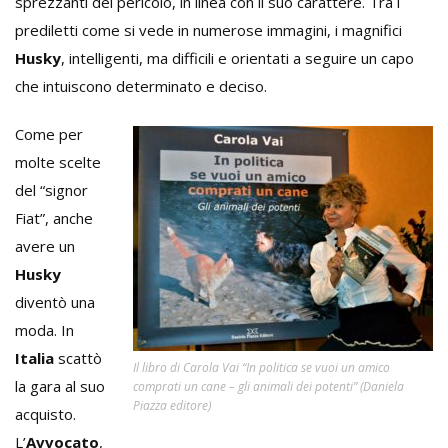
sprezzanti del pericolo, in linea con il suo carattere. Tra i
prediletti come si vede in numerose immagini, i magnifici
Husky
, intelligenti, ma difficili e orientati a seguire un capo
che intuiscono determinato e deciso.
Come per
molte scelte
del “signor
Fiat”, anche
avere un
Husky
diventò una
moda. In
Italia
scattò
Il libro di Carola Vai “In politica se vuoi un amico
la gara al suo
comprati un cane – gli animali dei potenti” (Daniela
Piazza editore)
acquisto.
L’
Avvocato
,