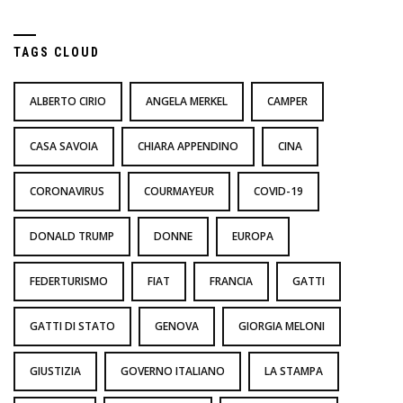
TAGS CLOUD
ALBERTO CIRIO
ANGELA MERKEL
CAMPER
CASA SAVOIA
CHIARA APPENDINO
CINA
CORONAVIRUS
COURMAYEUR
COVID-19
DONALD TRUMP
DONNE
EUROPA
FEDERTURISMO
FIAT
FRANCIA
GATTI
GATTI DI STATO
GENOVA
GIORGIA MELONI
GIUSTIZIA
GOVERNO ITALIANO
LA STAMPA