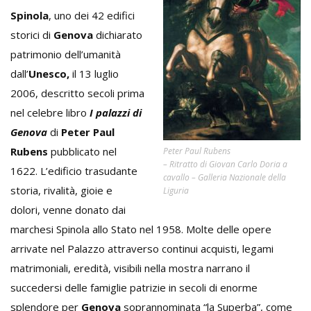
Spinola
, uno dei 42 edifici
storici di
Genova
dichiarato
patrimonio dell’umanità
dall’
Unesco,
il 13 luglio
2006, descritto secoli prima
nel celebre libro
I palazzi di
Genova
di
Peter Paul
Rubens
pubblicato nel
Peter Paul Rubens
– Ritratto di Giovan Carlo Doria a
1622. L’edificio trasudante
cavallo – Galleria Nazionale della
storia, rivalità, gioie e
Liguria
dolori, venne donato dai
marchesi Spinola allo Stato nel 1958. Molte delle opere
arrivate nel Palazzo attraverso continui acquisti, legami
matrimoniali, eredità, visibili nella mostra narrano il
succedersi delle famiglie patrizie in secoli di enorme
splendore per
Genova
soprannominata “la Superba”, come