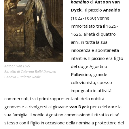
bambino
di
Antoon van
Dyck.
Il piccolo
Ansaldo
(1622-1660) venne
immortalato tra il 1625-
1626, all’età di quattro
anni, in tutta la sua
innocenza e spontaneità
infantile. Il piccino era figlio
del doge Agostino
Antoon van Dyck
Ritratto di Caterina Balbi Durazzo –
Pallavicino, grande
Genova – Palazzo Reale
collezionista, spesso
impegnato in attività
commerciali, tra i primi rappresentanti della nobiltà
genovese a rivolgersi al giovane
van Dyck
per celebrare la
sua famiglia. Il nobile Agostino commissionò il ritratto di sé
stesso con il figlio in occasione della nomina a protettore del