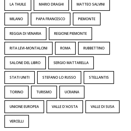
LA THUILE
MARIO DRAGHI
MATTEO SALVINI
MILANO
PAPA FRANCESCO
PIEMONTE
REGGIA DI VENARIA
REGIONE PIEMONTE
RITA LEVI-MONTALCINI
ROMA
RUBBETTINO
SALONE DEL LIBRO
SERGIO MATTARELLA
STATI UNITI
STEFANO LO RUSSO
STELLANTIS
TORINO
TURISMO
UCRAINA
UNIONE EUROPEA
VALLE D'AOSTA
VALLE DI SUSA
VERCELLI