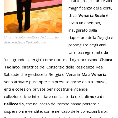
all’arte, alla cultura e alla
magnificenza delle corti,
di cui
Venaria Reale
è
stata un esempio,
inaugurato dalla
riapertura della Reggia e
Chiara Teolato, direttrice del Consorzio
delle Residenze Reali Sabaude
proseguito negli anni.
Una rassegna nata da
“una grande sinergia” come ripete ad ogni occasione
Chiara
Teolato
, direttrice del Consorzio delle Residenze Reali
Sabaude che gestisce la Reggia di Venaria. Ma a
Venaria
sono arrivate pure opere in prestito anche da altri musei,
enti e collezioni private per ricostruire vicende
collezionistiche intrecciate con la storia della
dimora di
Pellicceria,
che nel corso del tempo hanno portato a
dispersioni e vendite, come nel caso delle collezioni Balbi,