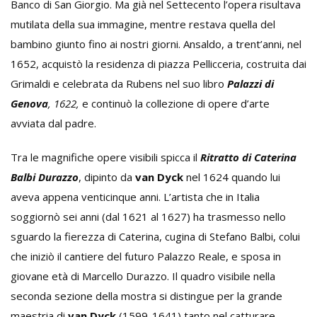
Banco di San Giorgio. Ma già nel Settecento l’opera risultava
mutilata della sua immagine, mentre restava quella del
bambino giunto fino ai nostri giorni. Ansaldo, a trent’anni, nel
1652, acquistò la residenza di piazza Pellicceria, costruita dai
Grimaldi e celebrata da Rubens nel suo libro
Palazzi di
Genova
, 1622,
e continuò la collezione di opere d’arte
avviata dal padre.
Tra le magnifiche opere visibili spicca il
Ritratto di Caterina
Balbi Durazzo
, dipinto da
van Dyck
nel 1624 quando lui
aveva appena venticinque anni. L’artista che in Italia
soggiornò sei anni (dal 1621 al 1627) ha trasmesso nello
sguardo la fierezza di Caterina, cugina di Stefano Balbi, colui
che iniziò il cantiere del futuro Palazzo Reale, e sposa in
giovane età di Marcello Durazzo. Il quadro visibile nella
seconda sezione della mostra si distingue per la grande
maestria di
van Dyck
(1599-1641) tanto nel catturare